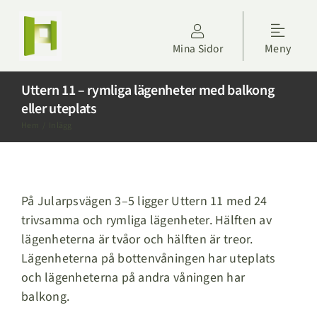
Fortsätt
till
Toggle
innehållet
Mina Sidor
Meny
Naviga
Kontakta oss
Uttern 11 – rymliga lägenheter med balkong
eller uteplats
Hyresgäster
Hem
Inlägg
Om Höörs Fastigheter
På Jularpsvägen 3–5 ligger Uttern 11 med 24
Nyheter
trivsamma och rymliga lägenheter. Hälften av
lägenheterna är tvåor och hälften är treor.
Projektdagbok
Lägenheterna på bottenvåningen har uteplats
och lägenheterna på andra våningen har
Sök lägenhet
balkong.