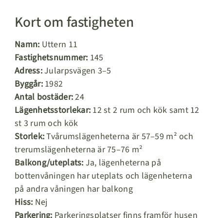
Kort om fastigheten
Namn:
Uttern 11
Fastighetsnummer:
145
Adress:
Jularpsvägen 3–5
Byggår:
1982
Antal bostäder:
24
Lägenhetsstorlekar:
12 st 2 rum och kök samt 12
st 3 rum och kök
Storlek:
Tvårumslägenheterna är 57–59 m² och
trerumslägenheterna är 75–76 m²
Balkong/uteplats:
Ja, lägenheterna på
bottenvåningen har uteplats och lägenheterna
på andra våningen har balkong
Hiss:
Nej
Parkering:
Parkeringsplatser finns framför husen