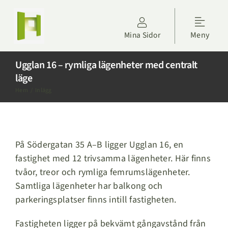
Fortsätt
till
Toggle
innehållet
Mina Sidor
Meny
Naviga
Kontakta oss
Ugglan 16 – rymliga lägenheter med centralt
läge
Hyresgäster
Hem
Inlägg
Om Höörs Fastigheter
På Södergatan 35 A–B ligger Ugglan 16, en
Nyheter
fastighet med 12 trivsamma lägenheter. Här finns
tvåor, treor och rymliga femrumslägenheter.
Projektdagbok
Samtliga lägenheter har balkong och
parkeringsplatser finns intill fastigheten.
Sök lägenhet
Fastigheten ligger på bekvämt gångavstånd från