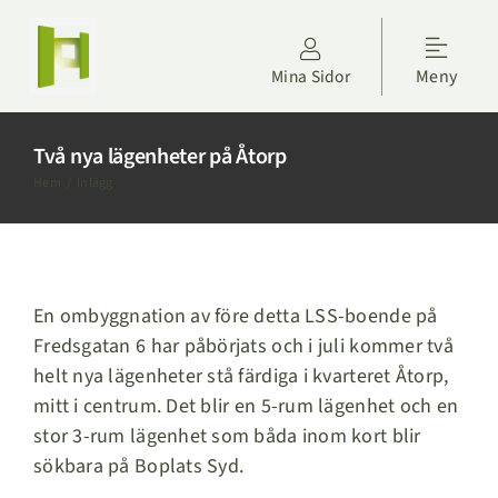
Fortsätt
till
Toggle
innehållet
Mina Sidor
Meny
Naviga
Kontakta oss
Två nya lägenheter på Åtorp
Hyresgäster
Hem
Inlägg
Om Höörs Fastigheter
En ombyggnation av före detta LSS-boende på
Nyheter
Fredsgatan 6 har påbörjats och i juli kommer två
helt nya lägenheter stå färdiga i kvarteret Åtorp,
Projektdagbok
mitt i centrum. Det blir en 5-rum lägenhet och en
stor 3-rum lägenhet som båda inom kort blir
Sök lägenhet
sökbara på Boplats Syd.