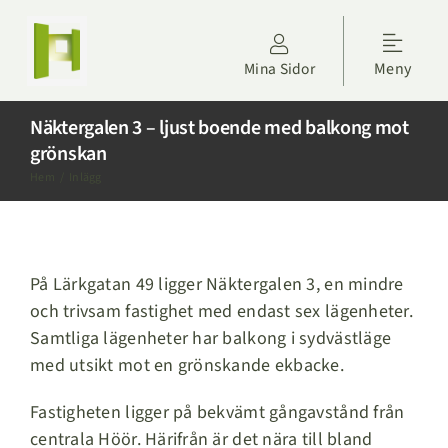
Fortsätt
till
Toggle
innehållet
Mina Sidor
Meny
Naviga
Kontakta oss
Näktergalen 3 – ljust boende med balkong mot
grönskan
Hyresgäster
Hem
Inlägg
Om Höörs Fastigheter
På Lärkgatan 49 ligger Näktergalen 3, en mindre
Nyheter
och trivsam fastighet med endast sex lägenheter.
Samtliga lägenheter har balkong i sydvästläge
Projektdagbok
med utsikt mot en grönskande ekbacke.
Fastigheten ligger på bekvämt gångavstånd från
Sök lägenhet
centrala Höör. Härifrån är det nära till bland