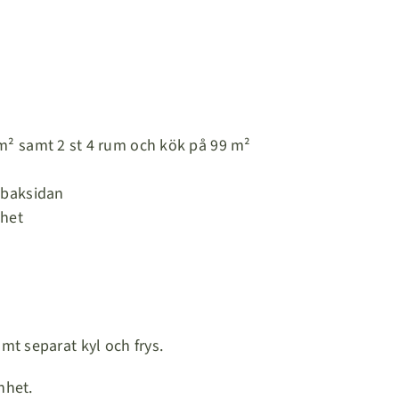
m² samt 2 st 4 rum och kök på 99 m²
 baksidan
nhet
t separat kyl och frys.
nhet.