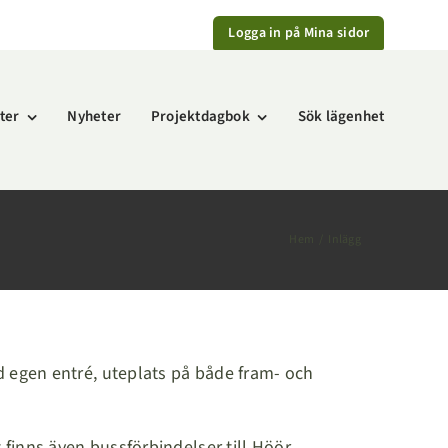
Logga in på Mina sidor
ter
Nyheter
Projektdagbok
Sök lägenhet
Hem
Inlägg
 egen entré, uteplats på både fram- och
finns även bussförbindelser till Höör.