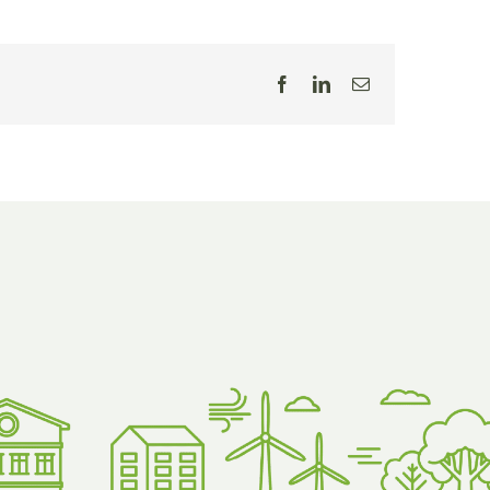
Facebook
LinkedIn
E-
post