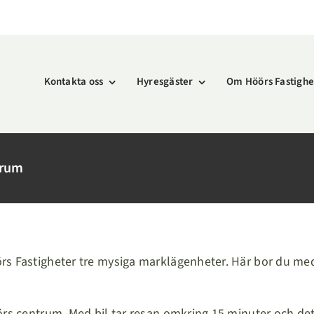
Kontakta oss
Hyresgäster
Om Höörs Fastighe
örum
rs Fastigheter tre mysiga marklägenheter. Här bor du med
rs centrum. Med bil tar resan omkring 15 minuter och det 