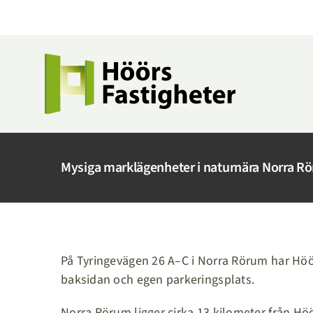
Fortsätt
till
innehållet
Mysiga marklägenheter i naturnära Norra R
På Tyringevägen 26 A–C i Norra Rörum har Höö
baksidan och egen parkeringsplats.
Norra Rörum ligger cirka 13 kilometer från Höö