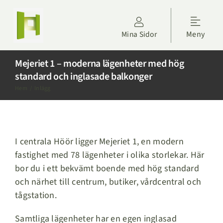
Fortsätt
till
Toggle
innehållet
Mina Sidor
Meny
Naviga
Kontakta oss
Mejeriet 1 – moderna lägenheter med hög
standard och inglasade balkonger
Hyresgäster
Hem
Inlägg
Om Höörs Fastigheter
I centrala Höör ligger Mejeriet 1, en modern
Nyheter
fastighet med 78 lägenheter i olika storlekar. Här
bor du i ett bekvämt boende med hög standard
Projektdagbok
och närhet till centrum, butiker, vårdcentral och
tågstation.
Sök lägenhet
Samtliga lägenheter har en egen inglasad